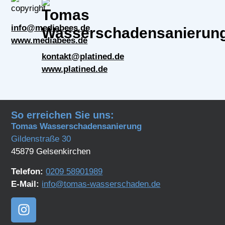
info@mediabees.de
www.mediabees.de
kontakt@platined.de
www.platined.de
So erreichen Sie uns:
Tomas Wasserschadensanierung
Gildenstraße 30
45879 Gelsenkirchen
Telefon:
0209 58901989
E-Mail:
info@tomas-wasserschaden.de